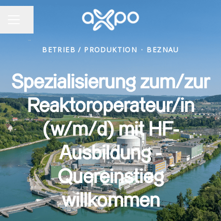
Seite teilen
KARRIEREMENÜ
BETRIEB / PRODUKTION
·
BEZNAU
Spezialisierung zum/zur
Reaktoroperateur/in
(w/m/d) mit HF-
Ausbildung -
Quereinstieg
willkommen