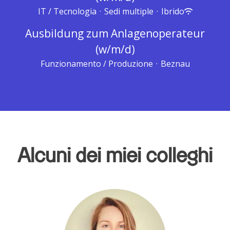
IT / Tecnologia
·
Sedi multiple
·
Ibrido
Ausbildung zum Anlagenoperateur
(w/m/d)
Funzionamento / Produzione
·
Beznau
Alcuni dei miei colleghi