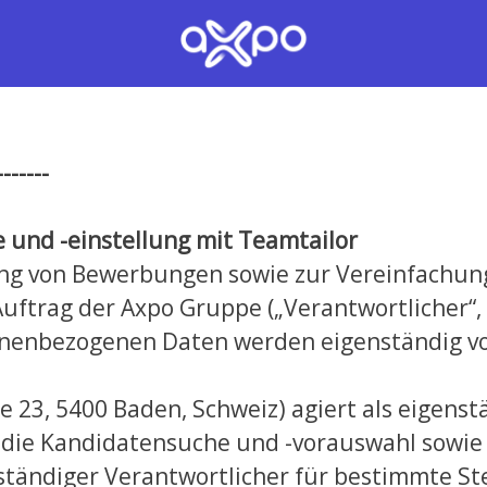
-
------
e und -einstellung mit Teamtailor
ng von Bewerbungen sowie zur Vereinfachung
ftrag der Axpo Gruppe („Verantwortlicher“, „w
onenbezogenen Daten werden eigenständig vo
se 23, 5400 Baden, Schweiz) agiert als eigens
, die Kandidatensuche und -vorauswahl sowi
nständiger Verantwortlicher für bestimmte St