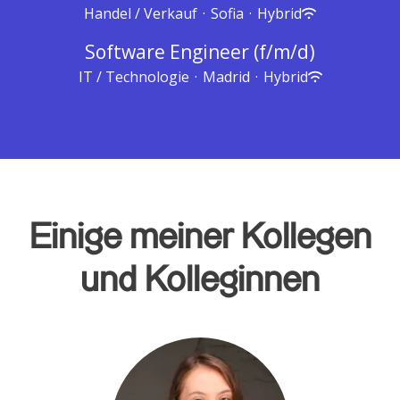
Handel / Verkauf
·
Sofia
·
Hybrid
Software Engineer (f/m/d)
IT / Technologie
·
Madrid
·
Hybrid
Einige meiner Kollegen
und Kolleginnen