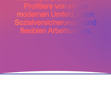
Profitiere von einem
modernen Umfeld, guten
Sozialversicherungen und
flexiblen Arbeitszeiten.