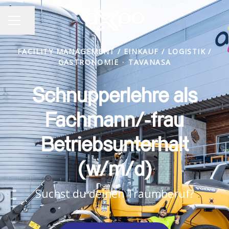
Seite teilen
KARRIEREMENÜ
FACILITY MANAGEMENT / EINKAUF / LOGISTIK /
GASTRONOMIE
·
TAVANASA
Schnupperlehre als
Fachmann/-frau
Betriebsunterhalt
(w/m/d)
Suchst du deinen Traumberuf?